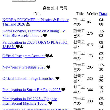
홍보센터 목록
No.
Title
Writer
Data
한국고
KOREA POLYMER at Plastics & Rubber
04-
86
Thailand 2026
08
분자
한국고
Korea Polymer, Featured on Arirang TV
12-
276
SmartBiz Accelerators …
02
분자
한국고
Participation in 2025 TOKYO PLASTIC
08-
413
JAPAN
14
분자
한국고
02-
Official Instagram Account
173
03
분자
한국고
12-
New Year’s Greetings 2026
205
30
분자
한국고
12-
Official LinkedIn Page Launched
235
29
분자
한국고
10-
Participation in Smart Biz Expo 2025
344
17
분자
한국고
Participation in JM 2025 - Qingdao
05-
433
International Machine Too…
09
분자
한국고