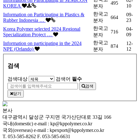
Information on Participating in SEMICON
02-
495
KOREA
10
분자
한국고
Information on Participating in Plastics &
09-
664
Rubber Indonesia …
23
분자
한국고
Korea Polymer selected 2024 Regional
04-
716
Specialization Project …
09
분자
한국고
Information on participating in the 2024
12-
874
NPE (Orlando)
12
분자
검색
검색대상
검색어
필수
검색
닫기
본사
대구광역시 달성군 구지면 국가산단대로 33길 166
국내(domestic) e-mail : kp@kppolymer.co.kr
국외(overseas) e-mail : kpexport@kppolymer.co.kr
T. 053-585-8262
F. 053-585-6631