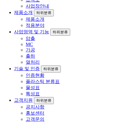
사업장안내
제품소개
하위분류
제품소개
적용분야
사업영역 및 기능
하위분류
압출
MC
가공
출하
열처리
기술 및 인증
하위분류
인증현황
플라스틱 분류표
물성표
특성표
고객지원
하위분류
공지사항
홍보센터
고객문의