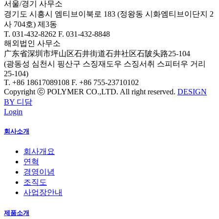
서울/경기 사무소
경기도 시흥시 엠티브이북로 183 (정왕동 시화엠티브이단지 2
사 704호) 제3동
T. 031-432-8262
F. 031-432-8848
해외법인 사무소
广东省深圳市坪山区石井街道石井社区石陂头路25-104
(광동성 심천시 핑산구 스징재도우 스징서취 스피터우 거리
25-104)
T. +86 18617089108
F. +86 755-23710102
Copyright ⓒ POLYMER CO.,LTD. All right reserved.
DESIGN
BY 디담
Login
회사소개
회사개요
연혁
경영이념
조직도
사업장안내
제품소개