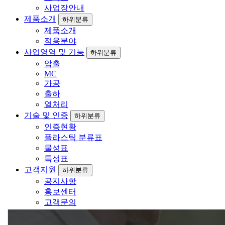
사업장안내
제품소개
하위분류
제품소개
적용분야
사업영역 및 기능
하위분류
압출
MC
가공
출하
열처리
기술 및 인증
하위분류
인증현황
플라스틱 분류표
물성표
특성표
고객지원
하위분류
공지사항
홍보센터
고객문의