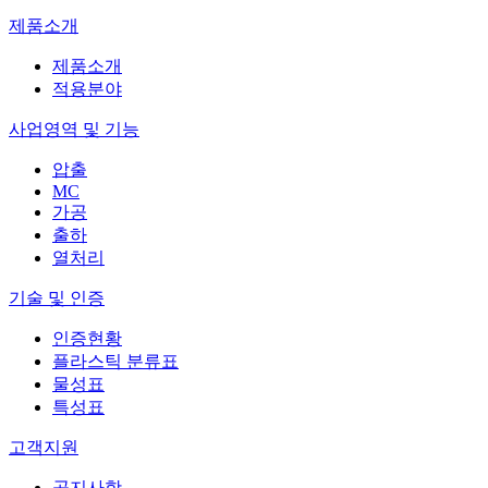
제품소개
제품소개
적용분야
사업영역 및 기능
압출
MC
가공
출하
열처리
기술 및 인증
인증현황
플라스틱 분류표
물성표
특성표
고객지원
공지사항