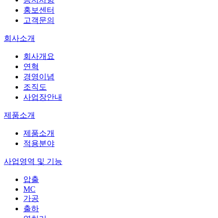
홍보센터
고객문의
회사소개
회사개요
연혁
경영이념
조직도
사업장안내
제품소개
제품소개
적용분야
사업영역 및 기능
압출
MC
가공
출하